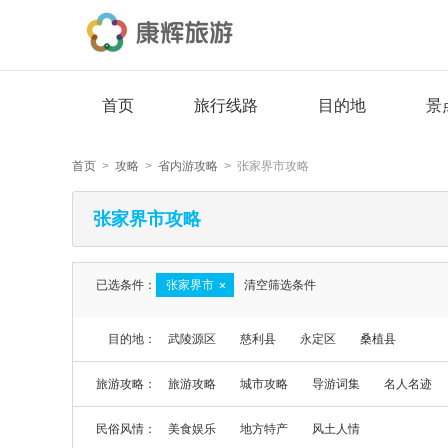
首页
旅行线路
目的地
景
首页
>
攻略
>
省内游攻略
> 张家界市攻略
张家界市攻略
已选条件：
张家界市
清空筛选条件
目的地：
武陵源区
慈利县
永定区
桑植县
旅游攻略：
旅游攻略
城市攻略
导游词集
名人名迹
民俗风情：
美食娱乐
地方特产
风土人情