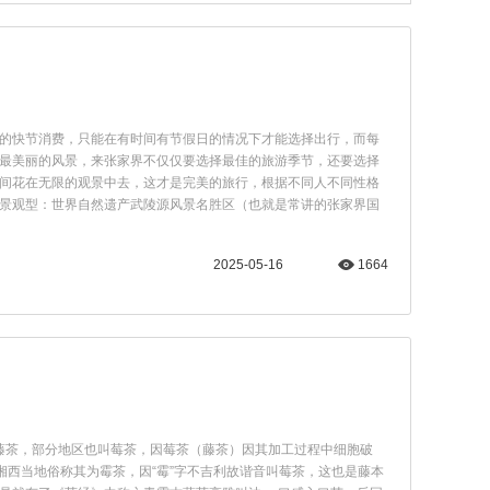
的快节消费，只能在有时间有节假日的情况下才能选择出行，而每
最美丽的风景，来张家界不仅仅要选择最佳的旅游季节，还要选择
间花在无限的观景中去，这才是完美的旅行，根据不同人不同性格
景观型：世界自然遗产武陵源风景名胜区（也就是常讲的张家界国
2025-05-16
1664
称藤茶，部分地区也叫莓茶，因莓茶（藤茶）因其加工过程中细胞破
湘西当地俗称其为霉茶，因“霉”字不吉利故谐音叫莓茶，这也是藤本