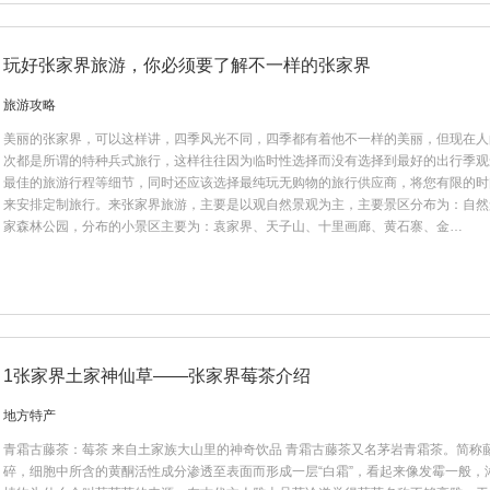
玩好张家界旅游，你必须要了解不一样的张家界
旅游攻略
美丽的张家界，可以这样讲，四季风光不同，四季都有着他不一样的美丽，但现在人
次都是所谓的特种兵式旅行，这样往往因为临时性选择而没有选择到最好的出行季观
最佳的旅游行程等细节，同时还应该选择最纯玩无购物的旅行供应商，将您有限的时
来安排定制旅行。来张家界旅游，主要是以观自然景观为主，主要景区分布为：自然
家森林公园，分布的小景区主要为：袁家界、天子山、十里画廊、黄石寨、金…
1张家界土家神仙草——张家界莓茶介绍
地方特产
青霜古藤茶：莓茶 来自土家族大山里的神奇饮品 青霜古藤茶又名茅岩青霜茶。简
碎，细胞中所含的黄酮活性成分渗透至表面而形成一层“白霜”，看起来像发霉一般，