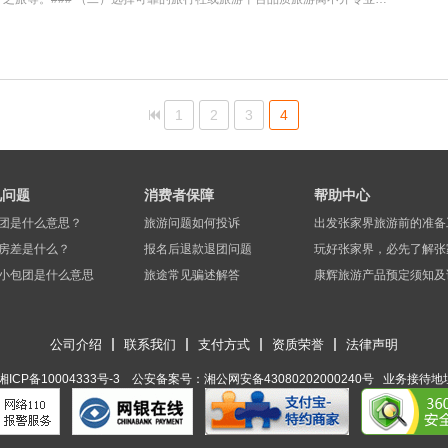
1
2
3
4
见问题
消费者保障
帮助中心
团是什么意思？
旅游问题如何投诉
出发张家界旅游前的准备
房差是什么？
报名后退款退团问题
玩好张家界，必先了解张
小包团是什么意思
旅途常见骗述解答
康辉旅游产品预定须知及
公司介绍
联系我们
支付方式
资质荣誉
法律声明
湘ICP备10004333号-3 公安备案号：湘公网安备43080202000240号 ​ 业