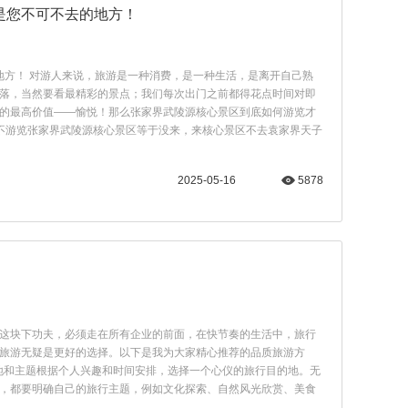
是您不可不去的地方！
地方！ 对游人来说，旅游是一种消费，是一种生活，是离开自己熟
落，当然要看最精彩的景点；我们每次出门之前都得花点时间对即
的最高价值——愉悦！那么张家界武陵源核心景区到底如何游览才
界不游览张家界武陵源核心景区等于没来，来核心景区不去袁家界天子
2025-05-16
5878
这块下功夫，必须走在所有企业的前面，在快节奏的生活中，旅行
旅游无疑是更好的选择。以下是我为大家精心推荐的品质旅游方
的地和主题根据个人兴趣和时间安排，选择一个心仪的旅行目的地。无
，都要明确自己的旅行主题，例如文化探索、自然风光欣赏、美食