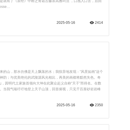
是就有了《茶经》中称之青霜古藤茶高雅叫法 ，口感入口苦，后回
sse…
2025-05-16
2414
来的山，那水仿佛是天上飘落的水；我惊异地发现：“风景如画”这个
神韵；与优美绝伦的武陵源风光相比，再美的画都将黯然失色。奇
山，因明代土家族首领向大坤在此聚众起义自称“天子”而得名。在数
。当我气喘吁吁地登上天子山顶，回首俯视，只见千百座砂岩岩峰
2025-05-16
2350