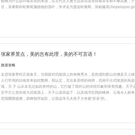
植物为什么会叫莓茶茶的来源，在古代文人雅士品茶论道觉得莓茶名称不够高雅，于
甘，系葡萄科蛇葡萄属植物的茎叶，学术名为显齿蛇葡萄，简称藤茶(Ampelopsis gro
张家界景点，美的岂有此理，美的不可言语！
旅游攻略
走进张家界时正值春天，当我面对武陵源上的奇峰秀水，忽然感到那山仿佛是天上移
人们常用的比喻原来如此蹩脚。我认定，无论多高明的画师，也画不出武陵源的风姿
哉，天 子 山从未见过如此奇特的山，它打破了我对山的传统印象和审美情趣。天子
百平方公里的偌大武陵源上，天子山居高临下，以其雄浑壮阔的峰林、云海令人称奇
把我圈围簇拥，群峰朝拜如臣，让我这等凡夫俗子大有被“折杀”的…