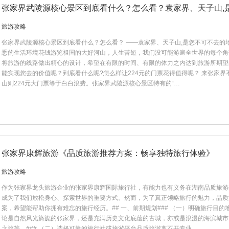
张家界武陵源核心景区到底看什么？怎么看？袁家界、天子山,
旅游攻略
张家界武陵源核心景区到底看什么？怎么看？ ——袁家界、天子山,是您不可不去的
悉的生活环境花钱游览祖国的大好河山，人生苦短，我们没可能游遍全世界的每个角
将旅游的线路做出精心的设计，希望在有限的时间、有限的体力之内达到旅游所期望
能实现您去的价值呢？到底看什么呢?怎么样让224元的门票花得值得呢？ 来张家
山则224元大门票等于白白浪费。张家界武陵源核心景区特有的“…
张家界康辉旅游《品质旅游推荐方案：畅享独特旅行体验》
旅游攻略
作为张家界龙头旅游企业的张家界康辉国际旅行社，有能力也有义务在湖南品质旅游
成为了我们放松身心、探索世界的重要方式。然而，为了真正领略旅行的魅力，品质
案，希望能帮助你拥有难忘的旅行经历。## 一、前期规划### （一）明确旅行目
论是自然风光旖旎的张家界，还是充满历史文化底蕴的古城，亦或是浪漫的海滨城市
之旅等。### （二）选择可靠的旅行社或旅游平台品质旅游离不开专业…