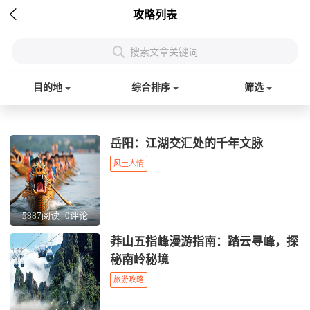

攻略列表

搜索文章关键词
目的地
综合排序
筛选
岳阳：江湖交汇处的千年文脉
风土人情
5887阅读
0评论
莽山五指峰漫游指南：踏云寻峰，探
秘南岭秘境
旅游攻略