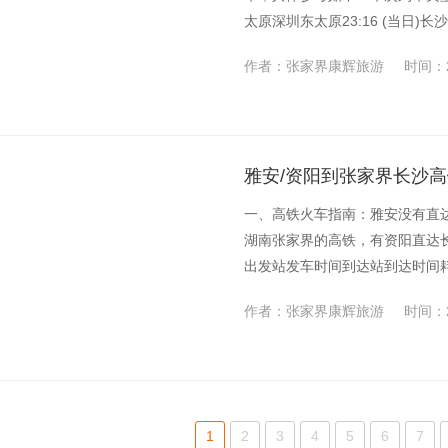
太原深圳东太原23:16 (当日)长沙0
作者：张家界康辉旅游
时间：2
雅安/资阳到张家界长沙高
一、高铁火车指南：雅安没有直
湖南张家界的高铁，有资阳直达
出发站发车时间到达站到达时间耗时G
bs...
作者：张家界康辉旅游
时间：2
1
2
3
4
5
6
7