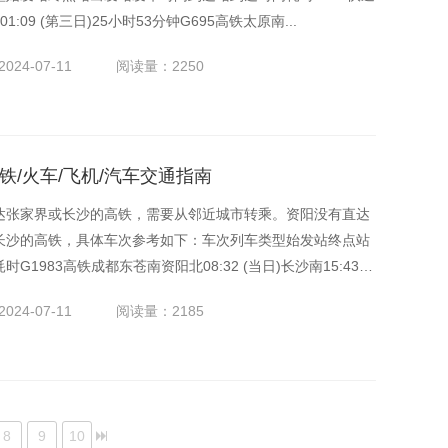
1:09 (第三日)25小时53分钟G695高铁太原南...
024-07-11
阅读量：2250
铁/火车/飞机/汽车交通指南
达张家界或长沙的高铁，需要从邻近城市转乘。资阳没有直达
长沙的高铁，具体车次参考如下：车次列车类型始发站终点站
1983高铁成都东苍南资阳北08:32 (当日)长沙南15:43&n
024-07-11
阅读量：2185
8
9
10