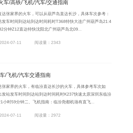
车/高铁/飞机/汽车/交通指南
直达张家界的火车，可以从葫芦岛直达长沙，具体车次参考：
发车时间到达站到达时间耗时T368特快大连广州葫芦岛21:4
小时32分钟Z12直达特快沈阳北广州葫芦岛北09...
024-07-11
阅读量：2343
车/飞机/汽车交通指南
达张家界的火车，有临汾直达长沙的火车，具体参考车次如
发站发车时间到达站到达时间耗时K237快速太原深圳东临汾
第三日)21小时59分钟二、飞机指南：临汾尧都机场有直飞...
024-07-11
阅读量：2972