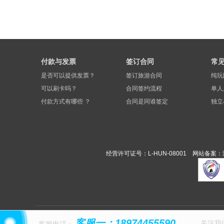
付款与发票
签订合同
常
是否可以提供发票？
签订旅游合同
纯玩
可以刷卡吗？
合同签约流程
单人
付款方式有哪些 ？
合同是同谁签定
独立
经营许可证号：L-HUN-08001 网站备案：
友情链接：
康辉旅游
客服一：18974455590
泰国签证代办
关注我