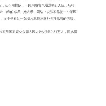
搞定，还不用排队，一路刷脸赏风逐景畅行无阻，玩得
适发出由衷的感叹。她表示，网络上说张家界把一个景区
园，而不是看到一张图片就随意脑补各种臆想的信息，
家界国家森林公园入园人数达到30.31万人，同比增