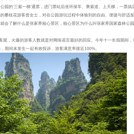
林公园的‘三索一梯’通票，进门票站后坐环保车、乘索道、上天梯，一票
”通票的攀枝花游客曾女士，对在公园游玩过程中体验到的自由、便捷与舒
你就会了解什么是张家界核心景区，核心景区为什么叫张家界国家森林公
观，火爆的游客人数就是对网络谣言最好的回应。今年十一长假期间，张
高，期间未发生一起有效投诉，游客满意率接近100%。