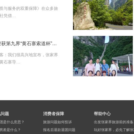
品质与服务的双重保障》在众多旅
社凭借…
恭喜张家界康辉旅游荣获第九界“黄石寨索道杯”导游大赛取得优异成绩
客：我们很高兴地宣布，张家界
黄石寨导…
见问题
消费者保障
帮助中心
团是什么意思？
旅游问题如何投诉
出发张家界旅游前的准备
房差是什么？
报名后退款退团问题
玩好张家界，必先了解张