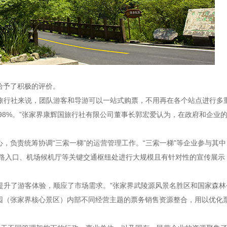
给予了积极的评价。
。对旅行社来说，团队游客和导游可以一站式购票，不用再在各个站点进行
8%。”张家界康辉国旅行社有限公司董事长郭宏爱认为，在政府和企业的
心，负责统筹协调“三索一梯”的运营管理工作。“三索一梯”等企业参与其
路入口、机场候机厅等关键交通枢纽处进行大规模且有针对性的宣传展示，
著提升了游客体验，顺应了市场需求。”张家界武陵源风景名胜区和国家森林
公园（张家界核心景区）内部不同经营主题的票务销售资源整合，用以优化