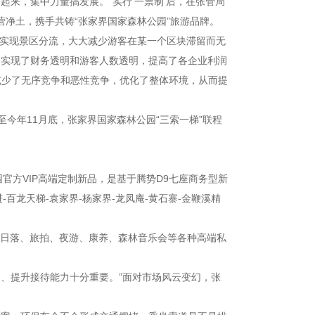
来，集中力量搞发展。”实行‘一票制’后，在张管局
营净土，携手共铸“张家界国家森林公园”旅游品牌。
援，实现景区分流，大大减少游客在某一个区块滞留而无
，实现了财务透明和游客人数透明，提高了各企业利润
减少了无序竞争和恶性竞争，优化了整体环境，从而提
至今年11月底，张家界国家森林公园“三索一梯”联程
园官方VIP高端定制新品，是基于腾势D9七座商务型新
-百龙天梯-袁家界-杨家界-龙凤庵-黄石寨-金鞭溪精
、日落、旅拍、夜游、康养、森林音乐会等各种高端私
、提升接待能力十分重要。”面对市场风云变幻，张