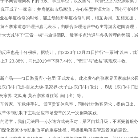
于不同管理架构下的行政、事业单位，以及国有、民营企业的资源聚集了起
’真正成了‘一家亲’：并肩抵御市场寒流，齐心拓宽客源大道，同心守护经
’各企业在年度检修的时候，能主动错开年度检修时间，相互协调、互相支
”黄石寨索道总经理张嘉元表示，由联合管理运营中心主导游客进园管理
时大大减轻了“三索一梯”与旅游团队、散客多点沟通与多头管理的弊端，
反应也是十分积极。据统计，自2023年12月21日推行“一票制”以来，截
升23.88%，同比2019年下降7.44%，“管理”与“效益”实现双丰收。
制新产品——“1日游贵宾小包团”正式发布。此次发布的张家界国家森林公
/中门进-百龙天梯-袁家界-天子山-东门/中门出）、B线（东门/中门进
-杨家界-龙凤庵-黄石寨索道往返-南门出）等。
、随车管家、车载伴手礼、景区贵宾休息室，同时针对游客需求，提供日出
”改革体制机制下主动适应市场变革的又一次创新实践。
别的游客，我们无法用一劳永逸方式去应对，景区自我升级，不断完善服务
措和深化景区体制机制改革的重要途径，积极推动落实智慧景区的建设。