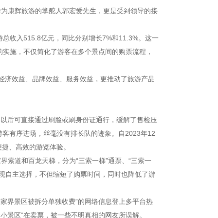
为康辉旅游的掌舵人郭宏爱先生，更是受到领导的接
入515.8亿元，同比分别增长7%和11.3%。这一
的实施，不仅简化了游客在多个景点间的购票流程，
的经济效益、品牌效益、服务效益，更推动了旅游产品
票以后可直接通过刷脸或刷身份证通行，缓解了售检压
客有序进场，丝毫没有排长队的迹象。自2023年12
便捷、高效的游览体验。
界索道和百龙天梯，分为“三索一梯”通票、“三索一
实现自主选择，不但缩短了购票时间，同时也降低了游
张家界景区被拆分单独收费”的网络信息登上多平台热
小景区”在卖票，被一些不明真相的网友所误解。