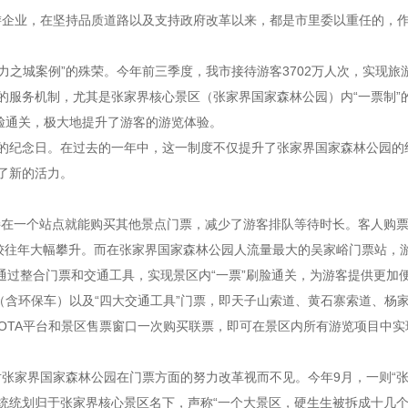
企业，在坚持品质道路以及支持政府改革以来，都是市里委以重任的，作
之城案例”的殊荣。今年前三季度，我市接待游客3702万人次，实现旅游总收
的服务机制，尤其是张家界核心景区（张家界国家森林公园）内“一票制”
脸通关，极大地提升了游客的游览体验。
周年的纪念日。在过去的一年中，这一制度不仅提升了张家界国家森林公园
了新的活力。
接在一个站点就能购买其他景点门票，减少了游客排队等待时长。客人购
客较往年大幅攀升。而在张家界国家森林公园人流量最大的吴家峪门票站，游
，通过整合门票和交通工具，实现景区内“一票”刷脸通关，为游客提供更加
（含环保车）以及“四大交通工具”门票，即天子山索道、黄石寨索道、杨家
过OTA平台和景区售票窗口一次购买联票，即可在景区内所有游览项目中
却对张家界国家森林公园在门票方面的努力改革视而不见。今年9月，一则“
统统划归于张家界核心景区名下，声称“一个大景区，硬生生被拆成十几个