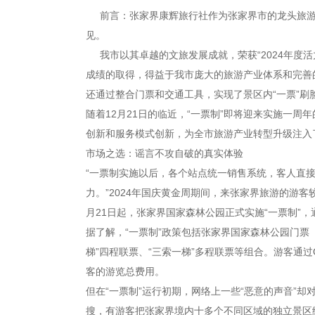
前言：张家界康辉旅行社作为张家界市的龙头旅游
见。
我市以其卓越的文旅发展成就，荣获“2024年度活力
成绩的取得，得益于我市庞大的旅游产业体系和完善
还通过整合门票和交通工具，实现了景区内“一票”刷
随着12月21日的临近，“一票制”即将迎来实施一
创新和服务模式创新，为全市旅游产业转型升级注入
市场之选：谣言不攻自破的真实体验
“一票制实施以后，各个站点统一销售系统，客人直
力。”2024年国庆黄金周期间，来张家界旅游的游
月21日起，张家界国家森林公园正式实施“一票制”
据了解，“一票制”政策包括张家界国家森林公园门票
梯”四程联票、“三索一梯”多程联票等组合。游客通
客的游览总费用。
但在“一票制”运行初期，网络上一些“恶意的声音”
搜，有游客把张家界境内十多个不同区域的独立景区