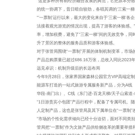
“这是多种所有制经济融合发展的典范，它把原本分散
的统一协调下，昔日暗自较劲，各唱其调的‘三索一梯
“‘一票制’运行以来，最大的变化来自于‘三索一梯
法接着观光游览的情况出现，提高了游客的体验感。
率，增加税费，避免了“三索一梯”间的无效竞争，同
升了景区的整体的服务品质和游客体验感。
对于张管局围绕“一票制”开展的体制机制变革，市场的
产品总购票量已超过686.16万张，总收入同比2023年上
远见卓识：机制升级后的长远布局
今年9月28日，张家界国家森林公园官方VIP高端定
能源车打造的一站式旅游专属服务新产品，分为A线（东门
华段-南门出）、C线（东门进-百龙天梯/天子山索道
“1日游贵宾小包团”产品行程中，配备了专属司机
人定制产品，这也是张管局及其下属单位在“一票制
“市场的个性化需求倾向已经十分迫切，面对不同类
管局把“一票制”作为文旅产品供给侧改革的重要举