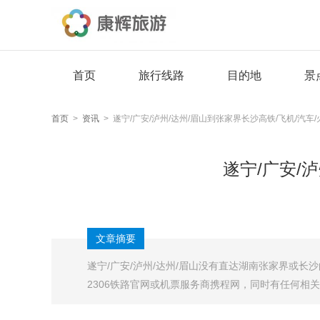
首页
旅行线路
目的地
景
首页
>
资讯
> 遂宁/广安/泸州/达州/眉山到张家界长沙高铁/飞机/汽车
遂宁/广安/
文章摘要
遂宁/广安/泸州/达州/眉山没有直达湖南张家界或
2306铁路官网或机票服务商携程网，同时有任何相关旅游