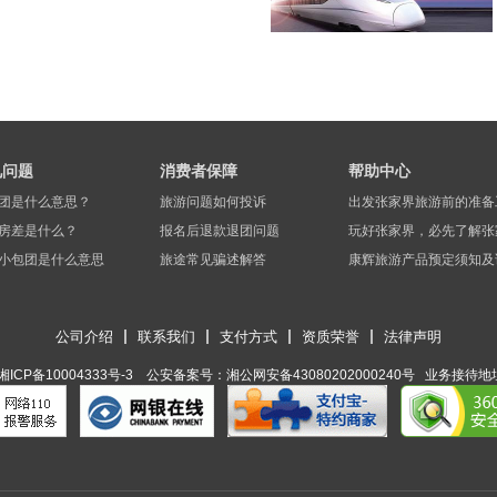
见问题
消费者保障
帮助中心
团是什么意思？
旅游问题如何投诉
出发张家界旅游前的准备
房差是什么？
报名后退款退团问题
玩好张家界，必先了解张
小包团是什么意思
旅途常见骗述解答
康辉旅游产品预定须知及
公司介绍
联系我们
支付方式
资质荣誉
法律声明
湘ICP备10004333号-3 公安备案号：湘公网安备43080202000240号 ​ 业