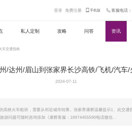
登录
免费注册
客服电话：客
手机版
点
私人定制
攻略
问答
资讯
/火车交通指南
泸州/达州/眉山到张家界长沙高铁/飞机/汽车
2024-07-11
长沙的高铁火车航班，需要从邻近城市转乘。张家界康辉温馨提示1、此交通
问题可随时咨询添加《康辉客服：18974455590电话微信...