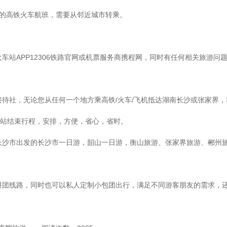
长沙的高铁火车航班，需要从邻近城市转乘。
站APP12306铁路官网或机票服务商携程网，同时有任何相关旅游问题可随
接待社，无论您从任何一个地方乘高铁/火车/飞机抵达湖南长沙或张家界
车站结束行程，安排，方便，省心，省时。
长沙市出发的长沙市一日游，韶山一日游，衡山旅游、张家界旅游、郴州
拼团线路，同时也可以私人定制小包团出行，满足不同游客朋友的需求，