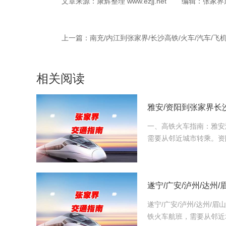
文章来源：康辉整理 www.ezjj.net
编辑：张家界
上一篇：
南充/内江到张家界/长沙高铁/火车/汽车/飞
相关阅读
一、高铁火车指南：雅安
需要从邻近城市转乘。资
遂宁/广安/泸州/达州/
铁火车航班，需要从邻近