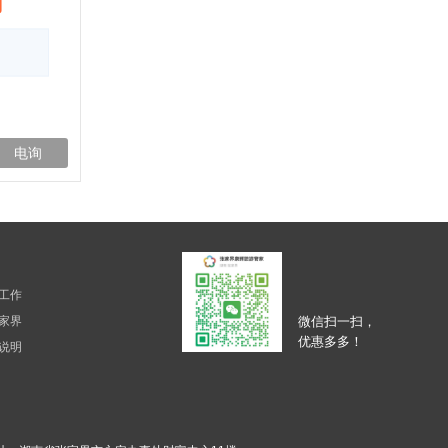
询
电询
工作
家界
微信扫一扫，
优惠多多！
说明