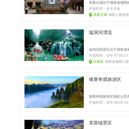
开放时间：
全天开放
凤凰古城
湘西土家族苗
猛洞河漂流
开放时间：
全年 07:00
永顺县
湖南省湘西土家
矮寨奇观旅游区
开放时间：
全年 08:00-1
芙蓉镇景区