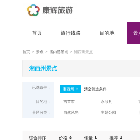
首页
旅行线路
目的地
景
首页
>
景点
>
省内游景点
> 湘西州景点
湘西州景点
已选条件：
湘西州
清空筛选条件
目的地：
吉首市
永顺县
景区分类：
自然风光
主题公园
民俗晚会
综合排序
价格
销量
推荐