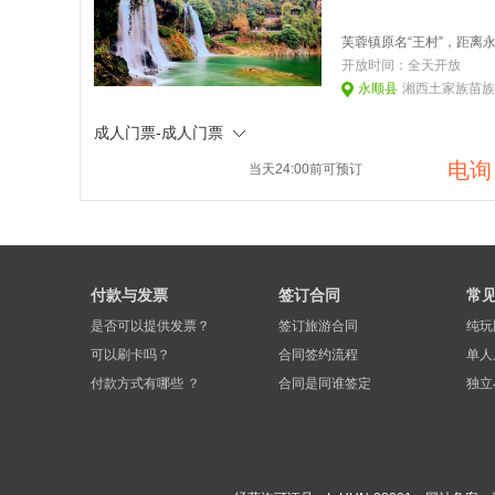
开放时间：
全天开放
永顺县
湘西土家族苗族
成人门票-成人门票
电询
当天24:00前可预订
付款与发票
签订合同
常
是否可以提供发票？
签订旅游合同
纯玩
可以刷卡吗？
合同签约流程
单人
付款方式有哪些 ？
合同是同谁签定
独立