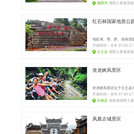
湘西州
湘西土家族苗族
红石林国家地质公
开放时间：
全年 07:00
古丈县
湘西土家族苗族
坐龙峡风景区
开放时间：
全年 07:00
永顺县
湖南省湘西土家
凤凰古城景区