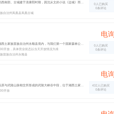
凤凰古城位于湖南省湘西的西南部。古城建于清康熙时期，因沈从文的小说《边城》而闻名于世。 古城依山傍水，沱江穿城而过，红色砂岩砌成的城墙伫立在岸边，南华山衬着清朝年间的城楼。古城里北城门下的河面上，横着一条窄窄的木桥，以石为墩，是当年出城的通道。城内的青石板街道、沱江边的吊脚楼、众多的古建筑以及浓厚的风情，构成了独具一格的湘西韵味，主要景点有沈从文故居、古城博物馆、崇德堂等，值得游览。
0人已购买
0条评论
族自治州凤凰县凤凰古城
电
猛洞河风景区位于湖南省湘西土家族苗族自治州永顺县境内，与我们第一个国家森林公园张家界和著名风景区天子山相毗邻，猛洞河奇异峻美的高山峡谷、神奇莫测的飞瀑流泉、玲珑瑰丽的悬崖洞府……都使来这里录幽探胜的游客留念忘返，拍手称绝。他们夸赞猛洞河：“纳三峡之雄伟‘聚张家界之神奇、融漓江之旖旎、怀西湖之温馨”，是一幅奇妙的天然山水画卷。。
0人已购买
-17:00开放，具体营业状态以当天开放情况为准
0条评论
族苗族自治州永顺县
电
矮寨奇观旅游区地处云贵高原与武陵山脉相交所形成的武陵大峡谷中段，位于湘西土家族苗族自治州州府吉首市，是张家界--崀山--桂林国家旅游黄金大通道中的核心节点，是德夯国家重点风景名胜区、矮寨国家森林公园、峒河国家湿地公园的重要组成部分，汇集路桥奇观、民俗文化、山川奇景。旅游区距吉首市区19公里，总面积8.1平方公里，包括矮寨大桥、吉斗苗寨、德夯峡谷三个景区，是一个融合观光、体验、科普、休闲为一体的综合性文化旅游区，与周边的张家界、猛洞河、凤凰共同构成湘西的“名山--名水--名桥--名城”黄金旅游线路，是湖南
432人已购买
0条评论
6:00开放