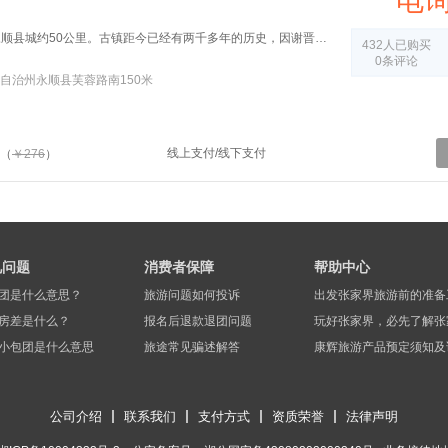
电
芙蓉镇原名“王村”，距离永顺县城约50公里。古镇距今已经有两千多年的历史，因谢晋执导，刘晓庆、姜文主演的电影《芙蓉镇》在此取景而出名，此后改名为“芙蓉镇”。
432人已购买
0条评论
自治州永顺县芙蓉路南150米
线上支付/线下支付
（
￥276
）
见问题
消费者保障
帮助中心
团是什么意思？
旅游问题如何投诉
出发张家界旅游前的准备
房差是什么？
报名后退款退团问题
玩好张家界，必先了解张
小包团是什么意思
旅途常见骗述解答
康辉旅游产品预定须知及
公司介绍
联系我们
支付方式
资质荣誉
法律声明