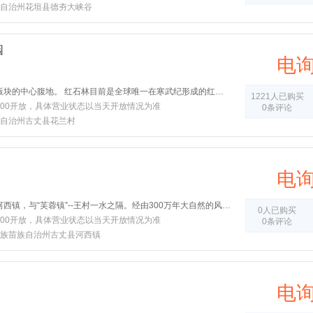
自治州花垣县德夯大峡谷
园
电
地处湘、鄂、黔、渝旅游版块的中心腹地。 红石林目前是全球唯一在寒武纪形成的红色碳酸岩石林景区。
1221人已购买
-17:00开放，具体营业状态以当天开放情况为准
0条评论
自治州古丈县花兰村
电
坐龙峡风景区位于古丈县河西镇，与“芙蓉镇”--王村一水之隔。经由300万年大自然的风吹、水蚀而成，一直隐逸于湘西茫茫十万群山之中。它长约3500米，最大高差达300余米；宽处不足丈余，窄处仅容一人通过；谷内绝壁纵叠，溪瀑横悬，崖树斜逸，异草遍坡。
0人已购买
-17:00开放，具体营业状态以当天开放情况为准
0条评论
族苗族自治州古丈县河西镇
电