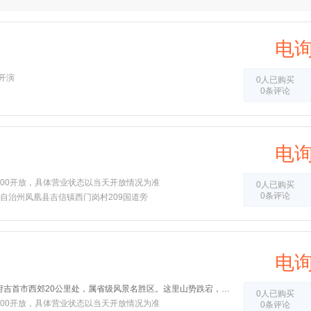
电
0开演
0人已购买
0条评论
电
-17:00开放，具体营业状态以当天开放情况为准
0人已购买
0条评论
自治州凤凰县吉信镇西门岗村209国道旁
电
德夯苗寨距湘西自治州州府吉首市西郊20公里处，属省级风景名胜区。这里山势跌宕，绝壁高耸，峰林重叠，形成了许多断崖、石壁、瀑布、原始森林。
0人已购买
-17:00开放，具体营业状态以当天开放情况为准
0条评论