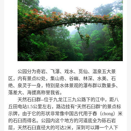
公园分为奇岩、飞瀑、戏水、觅仙、温泉五大景
区，内有景点
82处，集山奇、谷幽、林深、水美、石
绝、泉灵于一身，特别是水体景观的瀑布群以数量多、
落差大、海拔高称誉我省。
天然石臼群
--位于九龙江三九公路下的江中，距八
丘田电站1.5公里左右，路边挂有“天然石臼群”的景点标
示牌，由于它的形状非常像中国古代用于舂（chong）米
的石臼而得名。公园内这个地方的河道底全为砾石岩
层，天然石臼直径大的可达2米，深到可以蹲一个人下