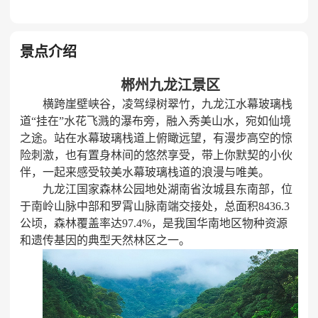
景点介绍
郴州九龙江景区
横跨崖壁峡谷，凌驾绿树翠竹，九龙江水幕玻璃栈
道
“挂在”水花飞溅的瀑布旁，融入秀美山水，宛如仙境
之途。站在水幕玻璃栈道上俯瞰远望，有漫步高空的惊
险刺激，也有置身林间的悠然享受，带上你默契的小伙
伴，一起来感受较美水幕玻璃栈道的浪漫与唯美。
九龙江国家森林公园地处湖南省汝城县东南部，位
于南岭山脉中部和罗霄山脉南端交接处，总面积
8436.3
公顷，森林覆盖率达97.4%，是我国华南地区物种资源
和遗传基因的典型天然林区之一。