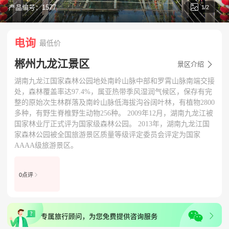

产品编号：1577
1/2
电询
最低价
郴州九龙江景区

景区介绍
湖南九龙江国家森林公园地处南岭山脉中部和罗霄山脉南端交接
处，森林覆盖率达97.4%，属亚热带季风湿润气候区，保存有完
整的原始次生林群落及南岭山脉低海拔沟谷阔叶林，有植物2800
多种，有野生脊椎野生动物256种。 2009年12月，湖南九龙江被
国家林业厅正式评为国家级森林公园。 2013年，湖南九龙江国
家森林公园被全国旅游景区质量等级评定委员会评定为国家
AAAA级旅游景区。
0点评
