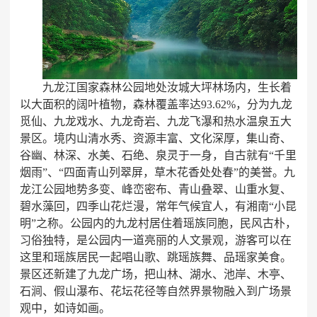
九龙江国家森林公园地处汝城大坪林场内，生长着
以大面积的阔叶植物，森林覆盖率达
93.62%，分为九龙
觅仙、九龙戏水、九龙奇岩、九龙飞瀑和热水温泉五大
景区。境内山清水秀、资源丰富、文化深厚，集山奇、
谷幽、林深、水美、石绝、泉灵于一身，自古就有“千里
烟雨”、“四面青山列翠屏，草木花香处处春”的美誉。九
龙江公园地势多变、峰峦密布、青山叠翠、山重水复、
碧水藻回，四季山花烂漫，常年气候宜人，有湘南“小昆
明”之称。公园内的九龙村居住着瑶族同胞，民风古朴，
习俗独特，是公园内一道亮丽的人文景观，游客可以在
这里和瑶族居民一起唱山歌、跳瑶族舞、品瑶家美食。
景区还新建了九龙广场，把山林、湖水、池岸、木亭、
石涧、假山瀑布、花坛花径等自然界景物融入到广场景
观中，如诗如画。