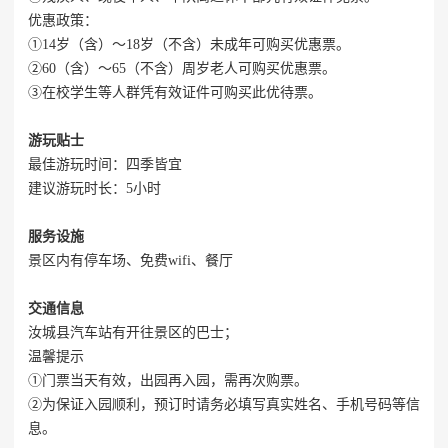
优惠政策：
①14岁（含）～18岁（不含）未成年可购买优惠票。
②60（含）～65（不含）周岁老人可购买优惠票。
③在校学生等人群凭有效证件可购买此优待票。
游玩贴士
最佳游玩时间：四季皆宜
建议游玩时长：5小时
服务设施
景区内有停车场、免费wifi、餐厅
交通信息
汝城县汽车站有开往景区的巴士；
温馨提示
①门票当天有效，出园再入园，需再次购票。
②为保证入园顺利，预订时请务必填写真实姓名、手机号码等信
息。