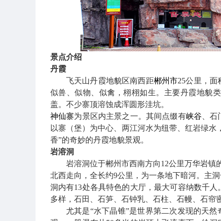
景点介绍
丹霞
飞天山丹霞地貌区南西距
郴州市
25公里，
似兽、似物、似禽，栩栩如生。主要丹霞地貌类
盖。不少寨顶溶蚀成浑圆形洼坑。
神仙寨
为景区内主景之一。其间点缀有
峡谷
、石
以寨（堡）为中心、两江河水为纽带、红岩绿水
香”的奇妙的丹霞地貌景观。
岩溶洞
岩溶洞位于郴州市西南方向
12公里万华岩镇
北西走向，全长约9公里，为一条地下暗河。主洞长
洞内有
13处各具特色的大厅，最大可容纳数千
多样，石田、石笋、石钟乳、石柱、石幔、石帘
尤其是
“水下晶锥”是世界第二次发现的天然