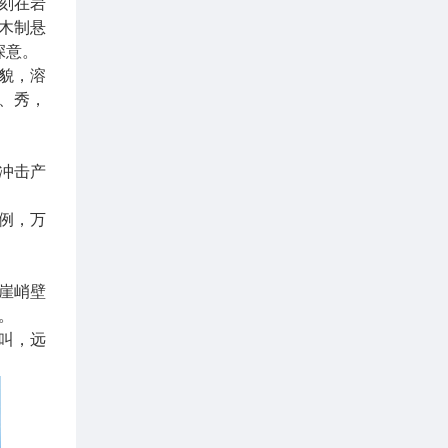
刻在岩
木制悬
深意。
貌，溶
、秀，
冲击产
例，万
悬崖峭壁
。
叫，远