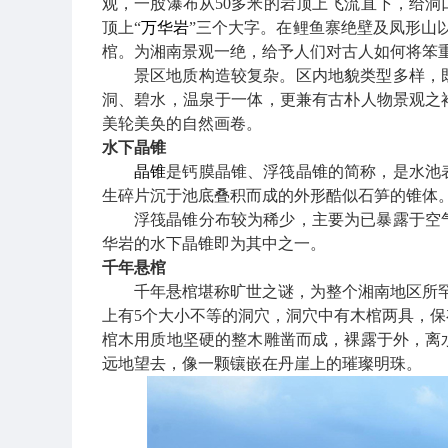
观，一股瀑布从50多米的岩顶上飞流直下，给
顶上
“
万华岩
”三个大字。在鲤鱼寨绝壁及凤形山以
棺。为湘南景观一绝，给予人们对古人如何将笨
景区地质构造较复杂。区内地貌类型多样，
洞、碧水，温泉于一体，更兼有古朴人物景观之
美轮美奂的自然画卷。
水下晶锥
晶锥
是钙膜晶锥、浮筏晶锥的简称，是水池
生碎片沉于池底叠积而成的外形酷似石笋的锥体
浮筏晶锥分布较为稀少，主要为已暴露于空
华岩的水下晶锥即为其中之一。
千年悬棺
千年悬棺堪称旷世之谜，为整个湘南地区所
上有5个大小不等的洞穴，洞穴中有木棺两具，保
棺木用质地坚硬的整木雕凿而成，裸露于外，离
远地望去，像一颗镶嵌在丹崖上的璀璨明珠。