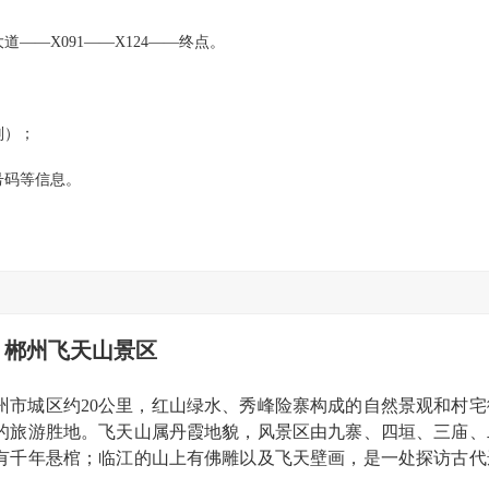
——X091——X124——终点。
则）；
号码等信息。
郴州飞天山景区
州市城区约
20公里，红山绿水、秀峰险寨构成的自然景观和村宅
的旅游胜地。飞天山属丹霞地貌，风景区由九寨、四垣、三庙、
有千年悬棺；临江的山上有佛雕以及飞天壁画，是一处探访古代