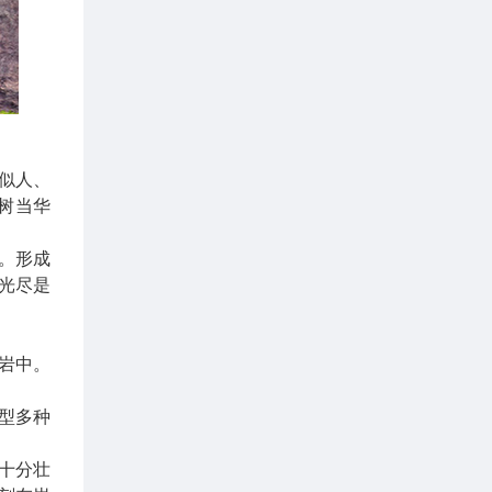
成似人、
树当华
。形成
花光尽是
灰岩中。
型多种
十分壮