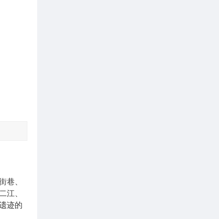
街巷、
二江、
遗迹的