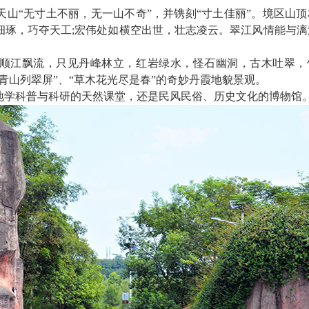
天山
“无寸土不丽，无一山不奇”，并镌刻“寸土佳丽”。境区山
细琢，巧夺天工;宏伟处如横空出世，壮志凌云。翠江风情能与漓
路顺江飘流，只见丹峰林立，红岩绿水，怪石幽洞，古木吐翠，
青山列翠屏”、“草木花光尽是春”的奇妙丹霞地貌景观。
地学科普与科研的天然课堂，还是民风民俗、历史文化的博物馆