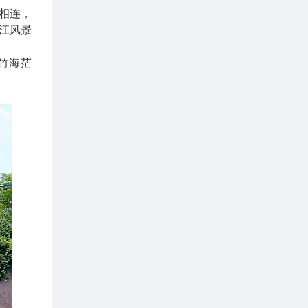
顶相连，
江风景
竹海茫
。