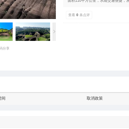
面积110平方公里，水陆交通便捷，
国道从旁而过。 郴江、东江交汇于此
4坦、3庙、2江、1泉构成，以丹岩
查看
0
条点评
为史脉，集山、水、林、洞、佛为一体
源部评为丹霞类的地质公园，2014年
码分享
时间
取消政策