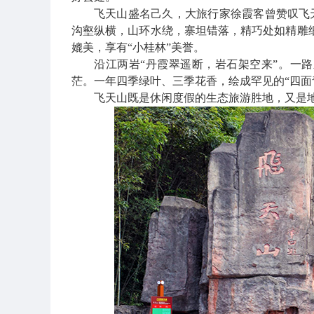
飞天山盛名己久，大旅行家徐霞客曾赞叹飞
沟壑纵横，山环水绕，寨坦错落，精巧处如精雕
媲美，享有“小桂林”美誉。
沿江两岩
“丹霞翠遥断，岩石架空来”。一
茫。一年四季绿叶、三季花香，绘成罕见的“四面
飞天山既是休闲度假的生态旅游胜地，又是