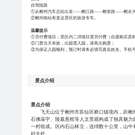
自驾线路
①从郴州汽车总站出发——郴江路——郴资路——郴永大道
②郴州南站有直达景区的旅游专车。
温馨提示
①另付费项目：景区内二消项目需另付费（自愿购买原
②门票当天有效，出园需入园，请再次购票；
③为保证入园顺利，预订时请务必填写真实姓名、手机
景点介绍
景点介绍
飞天山位于郴州市苏仙区桥口镇境内，距郴
石佛庙宇、陵墓悬棺等人文景观构成了独具魅力
一村组成。区内石山林立，连绵数十公里，山中
好去处。