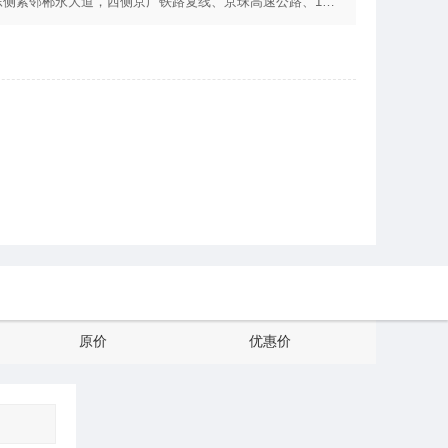
东侧紧邻郴永大道，西侧京广铁路复线、京珠高速公路、107
，形成享誉江南的翠江风景带。 整个风景区由48谷、9寨、
堡寨为特色，穿坦、洞穴为罕见，温泉碧江为纽带，石佛悬棺
，聚雄、奇、险、秀、巧为一身。 2001年飞天山被国土资
被评为国家AAAA级旅游景区。
原价
优惠价