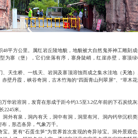
面积48平方公里。属红岩丘陵地貌，地貌被大自然鬼斧神工雕刻
型为寨（堡），它们坐落有序，寨身陡峭，红崖赤壁，寨顶绿
门、天生桥、一线天、岩洞及寨顶溶蚀而成之集水洼地（
天池
）
，赤壁丹霞，峡谷奇洞，古木竹海的
“四面青山列翠屏”、“草木
的万华岩溶洞，发育在形成于距今约3.5至3.2亿年前的下石炭统
2245米。
人。洞外有泉，洞内有天，洞中有洞，洞里有河。洞内钙华沉积类
密布，形态各异，气象万千。
奇宝。更有“石蛋生笋”为世界首次发现的奇异珍宝。洞外景观也