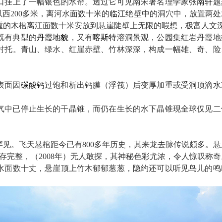
洞口挂上了一幅银色的水帘。透过它可见南宋著名理学家
张南轩
题
西200多米，离河水面数十米的
临江
绝壁中的洞穴中，放置两处
重的木棺离江面数十米安放到悬崖陡壁上无限的暇想，极富人文
既有典型的
丹霞地貌
，又有
喀斯特
溶洞景观，公园集红岩丹霞地
衬托。青山、绿水、红崖赤壁、竹林深深，构成一幅雄、奇、险
表面因
碳酸钙
过饱和析出钙膜（浮筏）后变厚加重或受洞顶滴水
。
气中已停止生长的干晶锥，而仍在生长的水下晶锥现全球仅见二
罕见。飞天悬棺距今已有
800多年历史，其来龙去脉传说颇多。
存完整，（2008年）无人敢探，其神秘色彩尤浓，令人惊叹称奇
水面数十丈，悬崖顶上竹木郁郁葱葱，隐约还可以听见鸟儿的鸣