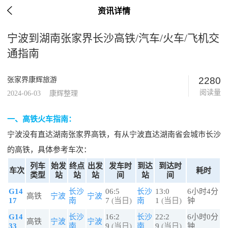

资讯详情
宁波到湖南张家界长沙高铁/汽车/火车/飞机交
通指南
2280
张家界康辉旅游
阅读量
2024-06-03
康辉整理
一、高铁火车指南：
宁波没有直达湖南张家界高铁，有从宁波直达湖南省会城市长沙
的高铁，具体参考车次：
列车
始发
终点
出发
发车时
到达
到达时
车次
耗时
类型
站
站
站
间
站
间
G14
长沙
06:5
长沙
13:0
6小时4分
高铁
宁波
宁波
17
南
7
(当日)
南
1
(当日)
钟
G14
长沙
16:2
长沙
22:2
6小时0分
高铁
宁波
宁波
33
南
9
(当日)
南
9
(当日)
钟