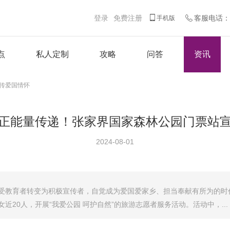
登录
免费注册
客服电话：客
手机版
点
私人定制
攻略
问答
资讯
传爱国情怀
正能量传递！张家界国家森林公园门票站
2024-08-01
怀，从受教育者转变为积极宣传者，自觉成为爱国爱家乡、担当奉献有所为的时
20人，开展“我爱公园 呵护自然”的旅游志愿者服务活动。活动中，...