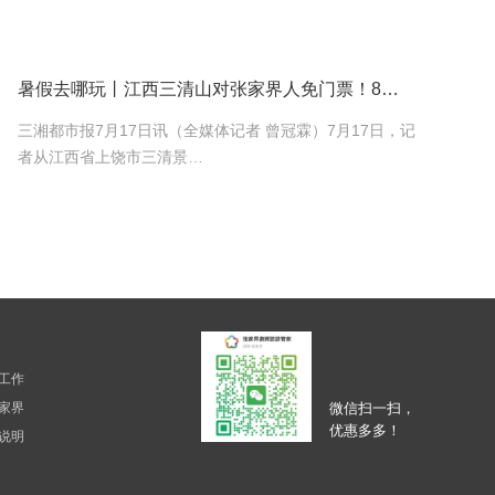
暑假去哪玩丨江西三清山对张家界人免门票！8月1日—10日可去云端避暑
三湘都市报7月17日讯（全媒体记者 曾冠霖）7月17日，记
者从江西省上饶市三清景…
工作
家界
微信扫一扫，
优惠多多！
说明