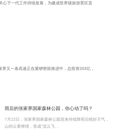
关心下一代工作持续发展，为建成世界级旅游景区贡
家界又一条高速正在紧锣密鼓推进中，总投资203亿，
雨后的张家界国家森林公园，你心动了吗？
7月22日，张家界国家森林公园迎来持续降雨后晴好天气，
山间云雾缭绕，形成"流云飞…