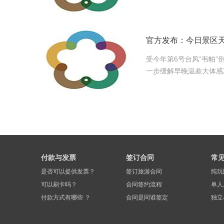
官方发布：今日景区
受今年第6号台风“韦帕
一步缓解早晚温差大体感
付款与发票
签订合同
常
是否可以提供发票？
签订旅游合同
纯玩
可以刷卡吗？
合同签约流程
单人
付款方式有哪些 ？
合同是同谁签定
独立