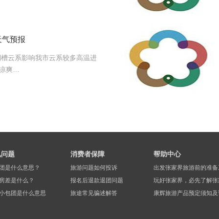
天气预报
”倒槽云系影响我市云系较多高温进
凉爽…
见问题
消费者保障
帮助中心
团是什么意思？
旅游问题如何投诉
出发张家界旅游前的准备
房差是什么？
报名后退款退团问题
玩好张家界，必先了解张
小包团是什么意思
旅途常见骗述解答
康辉旅游产品预定须知及