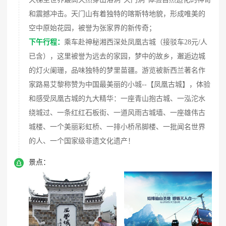
和震撼冲击。天门山有着独特的喀斯特地貌，形成唯美的
空中原始花园，被誉为张家界的新传奇；
下午行程：
乘车赴神秘湘西深处凤凰古城（接驳车28元/人
已含），这里被誉为远去的家园，梦中的故乡，邂逅边城
的灯火阑珊，品味独特的梦里苗疆。游览被新西兰著名作
家路易艾黎称赞为中国最美丽的小城--【凤凰古城】，体验
和感受凤凰古城的九大精华：一座青山抱古城、一泓沱水
绕城过、一条红红石板街、一道风雨古城墙、一座雄伟古
城楼、一个美丽彩虹桥、一排小桥吊脚楼、一批闻名世界
的人、一个国家级非遗文化遗产！

景点：