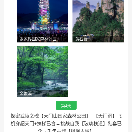
张家界国家森林公园
黄石寨
金鞭溪
第4天
探密武陵之魂【天门山国家森林公园】+【天门洞】飞
机穿超天门+扶梯已含→挑战自我【玻璃栈道】鞋套已
含→千年古城【凤凰古城】