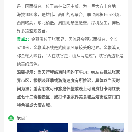
丹，因而得名。位于森林公园中部，为一巨大方山台地，
海拔1080米，是雄伟、高旷的观景台。寨顶面积16.5公顷，
西南略高，东北稍低。周围则悬崖绝壁，绿树丛生。伸出
许多凌空观景台。
景点2：
金鞭溪位于张家界，因流经金鞭岩而得名，全长
5710米，金鞭溪沿线是武陵源风景较美的地界。金鞭溪又
称金鞭大峡谷，“人在峡谷走，山从两边过”，峡谷两边都是
绝美的景色。
温馨提示：当天行程结束时间约下午14：00左右抵达张家
界市区，根据淡旺季或游览速度有所推迟，具体以当天时
间为准；游客朋友可作旅途休整或晚上可自费打卡网红景
点七十二奇楼景区；或打卡张家界美食城后溶街或南门口
特色街或大庸古城。

景点：