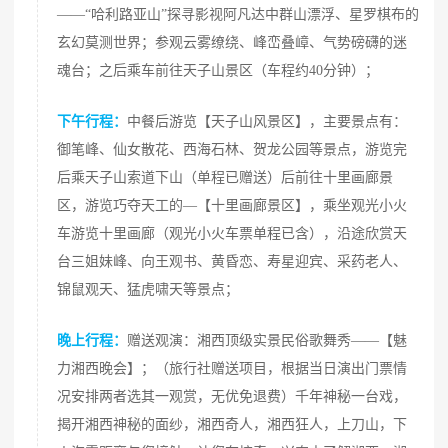
——“哈利路亚山”探寻影视阿凡达中群山漂浮、星罗棋布的
玄幻莫测世界；参观云雾缭绕、峰峦叠嶂、气势磅礴的迷
魂台；之后乘车前往天子山景区（车程约40分钟）；
下午行程：
中餐后游览【天子山风景区】，主要景点有：
御笔峰、仙女散花、西海石林、贺龙公园等景点，游览完
后乘天子山索道下山（单程已赠送）后前往十里画廊景
区，游览巧夺天工的—【十里画廊景区】，乘坐观光小火
车游览十里画廊（观光小火车票单程已含），沿途欣赏天
台三姐妹峰、向王观书、黄昏恋、寿星迎宾、采药老人、
锦鼠观天、猛虎啸天等景点；
晚上行程：
赠送观演：湘西顶级实景民俗歌舞秀——【魅
力湘西晚会】；（旅行社赠送项目，根据当日演出门票情
况安排两者选其一观赏，无优免退费）千年神秘一台戏，
揭开湘西神秘的面纱，湘西奇人，湘西狂人，上刀山，下