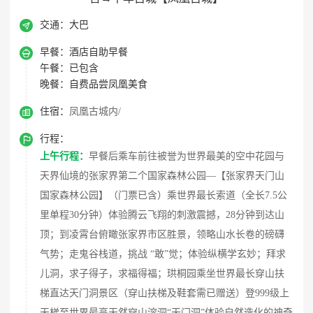

交通：
大巴

早餐：
酒店自助早餐
午餐：
已包含
晚餐：
自费品尝凤凰美食

住宿：
凤凰古城内/

行程：
上午行程：
早餐后乘车前往被誉为世界最美的空中花园与
天界仙境的张家界第二个国家森林公园—【张家界天门山
国家森林公园】（门票已含）乘世界最长索道（全长7.5公
里单程30分钟）体验腾云飞翔的刺激震撼，28分钟到达山
顶；到凌霄台俯瞰张家界市区胜景，领略山水长卷的磅礴
气势；走鬼谷栈道，挑战 “敢”觉；体验纵横学玄妙；拜求
儿洞，求子得子，求福得福；珙桐园乘坐世界最长穿山扶
梯直达天门洞景区（穿山扶梯及鞋套需已赠送）登999级上
天梯至世界最高天然穿山溶洞“天门洞”体验自然造化的神奇