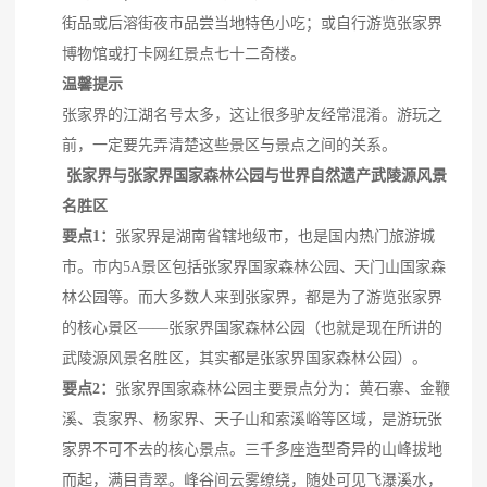
街品或后溶街夜市品尝当地特色小吃；或自行游览张家界
博物馆或打卡网红景点七十二奇楼。
温馨提示
张家界的江湖名号太多，这让很多驴友经常混淆。游玩之
前，一定要先弄清楚这些景区与景点之间的关系。
​
张家界与张家界国家森林公园与世界自然遗产武陵源风景
名胜区
要点1：
张家界是湖南省辖地级市，也是国内热门旅游城
市。市内5A景区包括张家界国家森林公园、天门山国家森
林公园等。而大多数人来到张家界，都是为了游览张家界
的核心景区——张家界国家森林公园（也就是现在所讲的
武陵源风景名胜区，其实都是张家界国家森林公园）。
要点2：
张家界国家森林公园主要景点分为：黄石寨、金鞭
溪、袁家界、杨家界、天子山和索溪峪等区域，是游玩张
家界不可不去的核心景点。三千多座造型奇异的山峰拔地
而起，满目青翠。峰谷间云雾缭绕，随处可见飞瀑溪水，