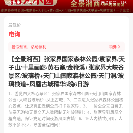
张家界出发·6天5晚
产品编号：116
最低价
电询

暑假预售，活动福利
领券
【全景湘西】张家界国家森林公园/袁家界/天
子山/十里画廊/黄石寨/金鞭溪+张家界大峡谷
景区/玻璃桥+天门山国家森林公园/天门洞/玻
璃栈道+凤凰古城精华5晚6日游
1、游览四大核心景区：张家界国家森林公园+天门山国家森林
公园+大峡谷玻璃桥+凤凰古城；2、二次进入张家界森林公园核
心景点，让您真正做到全景打卡张家界；3、一价全含无自费无
苗寨无购物无景交无人数限制无年龄限制；4、张家界到凤凰全
程高速，保证充足时间夜游凤凰古城！6、16人内精致小团，人
数不多不少，导游全程陪同！