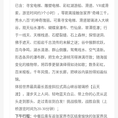
已含：寻宝电梯、雕塑电梯、彩虹湖游船、滑道、VR或滑
索，游览时间约3个小时），零距离接触张家界“奇峰三千，
秀水八百”的神奇瑰丽。可乘寻宝电梯、滑道玻璃进入大峡
谷，观天仙水瀑布、蝴蝶泉瀑布、竹仙泉、翠潭揽瀑；行
于一线天、天梯栈道、石壁裂缝、石上森林；探怪谜洞、
佛手遮天、烂船岩千古流传的未解之谜；谷中猴群欢跃，
百鸟争鸣，湖水清澈、群山倒蘸，鸳鸯戏水、空气清新。
形态各异的瀑布群，把生命之源倾泻得淋漓尽致；随海拔
变化的植物带，将四季更替演绎得如诗如歌；数条彩虹，
百米梭板，千年风情，万米长廊，把峡谷内装扮得如画似
锦。
体验世界最高最长首座斜拉式高山峡谷玻璃桥【云天
渡】，漫步天上人间、轻吻蓝天白云、带上你的心灵从这
头走到那头、走过青丝到白发！挑战极限，战胜自我（上
桥游览时间为20-30分钟）；
下午行程：
中餐后乘车返张家界市区结束愉快的张家界凤