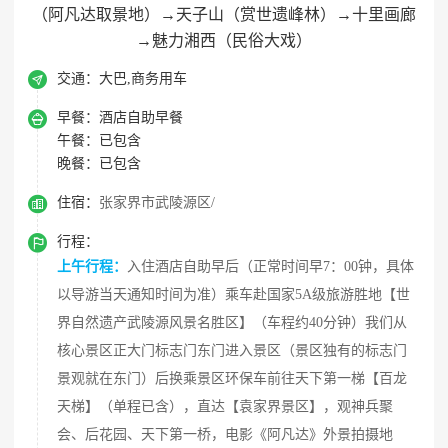
（阿凡达取景地）→天子山（赏世遗峰林）→十里画廊
→魅力湘西（民俗大戏）

交通：
大巴,商务用车

早餐：
酒店自助早餐
午餐：
已包含
晚餐：
已包含

住宿：
张家界市武陵源区/

行程：
上午行程：
入住酒店自助早后（正常时间早7：00钟，具体
以导游当天通知时间为准）乘车赴国家5A级旅游胜地【世
界自然遗产武陵源风景名胜区】（车程约40分钟）我们从
核心景区正大门标志门东门进入景区（景区独有的标志门
景观就在东门）后换乘景区环保车前往天下第一梯【百龙
天梯】（单程已含），直达【袁家界景区】，观神兵聚
会、后花园、天下第一桥，电影《阿凡达》外景拍摄地