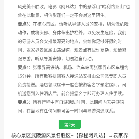
风光美不胜收。电影《阿凡达》中的悬浮山“哈利路亚山”也
曾在此取景，相信影迷们一定不会对这里陌生。
要点3：
在核心景区，请听从导游人员的安排，切勿做危险
动作，或将头部、身体伸出护栏外，以免发生危险，我们
的导游人员会安排最漂亮的地点，会给你足够好摄的时
间；张家界景区属山路游道，观景点有些许复杂，烦请紧
跟导游，听从导游安排，切勿独自行动。
要点4：
张家界高铁站、机场、汽车站离张家界市区车程约
15分钟。所有散客拼团客人
接送站安排由公司派专职人员
负责接送。酒店领取房卡一般会按游客名字预定房间，司
机送您到入住酒店后，前台报您名字即可办理入住手续。
要点5：
所有行程中有
自游活动时间，此期间内无导游陪
同，在当地有任何问题可第一时间与导游沟通联系。
第2天
核心景区武陵源风景名胜区+【探秘阿凡达】→袁家界