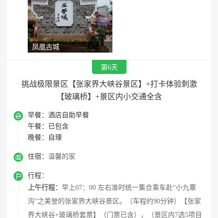
凤凰古城
第6天
挑战极限景区【张家界大峡谷景区】+打卡体验刺激
【玻璃桥】+景区内小交通全含

早餐：
酒店自助早餐
午餐：
已包含
晚餐：
自理

住宿：
温馨的家

行程：
上午行程：
早上07：00 左右准时统一集合乘车赴“小九寨
沟”之美誉的张家界大峡谷景区。（车程约90分钟）【张家
界大峡谷+玻璃桥套票】（门票已含），（景区内7选5项目