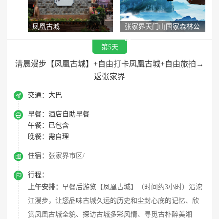
凤凰古城
张家界天门山国家森林公
园
第5天
清晨漫步【凤凰古城】+自由打卡凤凰古城+自由旅拍→
返张家界

交通：
大巴

早餐：
酒店自助早餐
午餐：
已包含
晚餐：
需自理

住宿：
张家界市区/

行程：
上午安排：
早餐后游览【凤凰古城】（时间约3小时）沿沱
江漫步，让您品味古城久远的历史和尘封心底的记忆、欣
赏凤凰古城全貌、探访古城多彩风情、寻觅古朴醉美湘