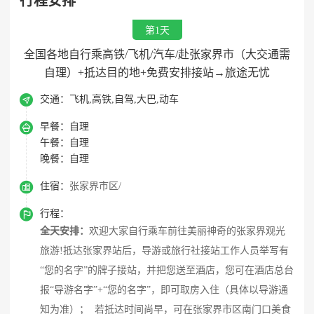
行程安排
第1天
全国各地自行乘高铁/飞机/汽车/赴张家界市（大交通需
自理）+抵达目的地+免费安排接站→旅途无忧

交通：
飞机,高铁,自驾,大巴,动车

早餐：
自理
午餐：
自理
晚餐：
自理

住宿：
张家界市区/

行程：
全天安排：
欢迎大家自行乘车前往美丽神奇的张家界观光
旅游!抵达张家界站后，导游或旅行社接站工作人员举写有
“您的名字”的牌子接站，并把您送至酒店，您可在酒店总台
报“导游名字”+“您的名字”，即可取房入住（具体以导游通
知为准）； 若抵达时间尚早，可在张家界市区南门口美食