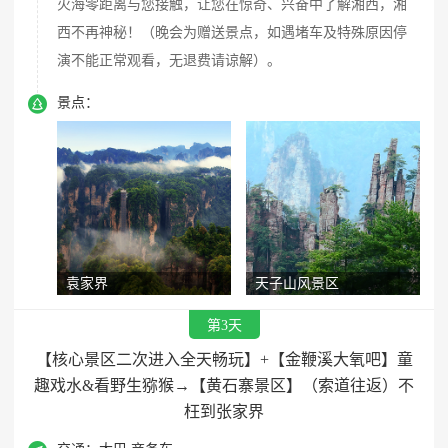
火海零距离与您接触，让您在惊奇、兴奋中了解湘西，湘
西不再神秘！（晚会为赠送景点，如遇堵车及特殊原因停
演不能正常观看，无退费请谅解）。

景点：
袁家界
天子山风景区
第3天
【核心景区二次进入全天畅玩】+【金鞭溪大氧吧】童
趣戏水&看野生猕猴→【黄石寨景区】（索道往返）不
枉到张家界