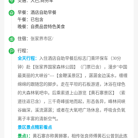

交通：
大巴,商务车

早餐：
酒店自助早餐
午餐：
已包含
晚餐：
自费品尝特色美食

住宿：
张家界市区/

行程：
全天行程：
入住酒店自助早餐后标志门乘环保车（30分
钟）赴【张家界国家森林公园】（门票已含），漫步“中国
最美丽的大峡谷”---【金鞭溪景区】，潺潺金边溪水，缠缠
绵绵的跟随您的脚步。走在平坦的石板游道，沐浴在绿色
的大森林氧吧中。后乘索道上山游览【黄石寨景区】（索
道往返已含），三千奇峰拔地而起，形态各异，峰林间峡
谷幽深，溪流潺潺；或者在大氧吧广场休息，呼吸含负氧
离子丰富的清新空气。
景区景点精彩看点
景点1：
黄石寨亦称黄狮寨，相传张良师傅黄石公曾到此炼